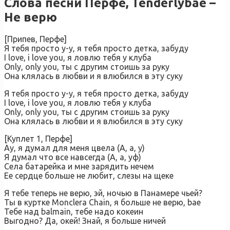
Слова песни Перфе, Tenderlybae –
Не верю
[Припев, Перфе]
Я тебя просто у-у, я тебя просто детка, забуду
I love, i love you, я ловлю тебя у клуба
Only, only you, ты с другим стоишь за руку
Она клялась в любви и я влюбился в эту суку
Я тебя просто у-у, я тебя просто детка, забуду
I love, i love you, я ловлю тебя у клуба
Only, only you, ты с другим стоишь за руку
Она клялась в любви и я влюбился в эту суку
[Куплет 1, Перфе]
Ау, я думал для меня цвела (А, а, у)
Я думал что все навсегда (А, а, уф)
Села батарейка и мне зарядить нечем
Ее сердце больше не любит, слезы на щеке
Я тебе теперь не верю, эй, ночью в Панамере чьей?
Ты в куртке Monclera Chain, я больше не верю, bae
Тебе над balmain, тебе надо кокеин
Выгодно? Да, окей! Знай, я больше ничей