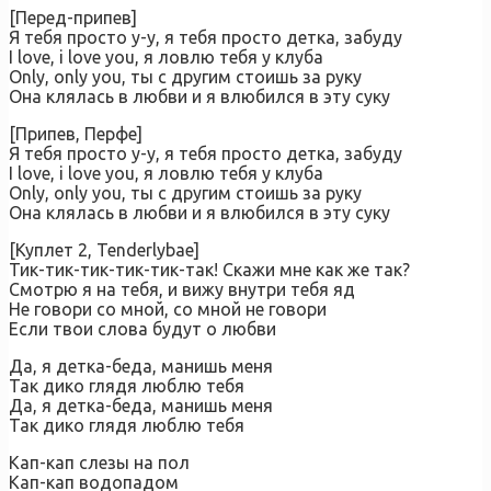
[Перед-припев]
Я тебя просто у-у, я тебя просто детка, забуду
I love, i love you, я ловлю тебя у клуба
Only, only you, ты с другим стоишь за руку
Она клялась в любви и я влюбился в эту суку
[Припев, Перфе]
Я тебя просто у-у, я тебя просто детка, забуду
I love, i love you, я ловлю тебя у клуба
Only, only you, ты с другим стоишь за руку
Она клялась в любви и я влюбился в эту суку
[Куплет 2, Tenderlybae]
Тик-тик-тик-тик-тик-так! Скажи мне как же так?
Смотрю я на тебя, и вижу внутри тебя яд
Не говори со мной, со мной не говори
Если твои слова будут о любви
Да, я детка-беда, манишь меня
Так дико глядя люблю тебя
Да, я детка-беда, манишь меня
Так дико глядя люблю тебя
Кап-кап слезы на пол
Кап-кап водопадом