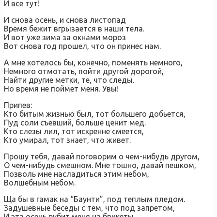
И все тут!
И снова осень, и снова листопад
Время бежит вгрызается в наши тела.
И вот уже зима за окнами мороз
Вот снова год прошел, что он принес нам.
А мне хотелось бы, конечно, поменять немного,
Немного отмотать, пойти другой дорогой,
Найти другие метки, те, что следы.
Но время не поймет меня. Увы!
Припев:
Кто битым жизнью был, тот большего добьется,
Пуд соли съевший, больше ценит мед.
Кто слезы лил, тот искренне смеется,
Кто умирал, тот знает, что живет.
Прошу тебя, давай поговорим о чем-нибудь другом,
О чем-нибудь смешном. Мне тошно, давай пешком,
Позволь мне насладиться этим небом,
Волшебным небом.
Ща бы в гамак на “Баунти”, под теплым пледом.
Задушевные беседы с тем, что под запретом,
И эта осень рубит меня на брикеты.