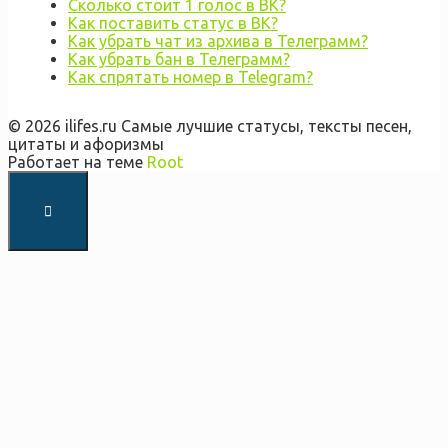
Сколько стоит 1 голос в ВК?
Как поставить статус в ВК?
Как убрать чат из архива в Телеграмм?
Как убрать бан в Телеграмм?
Как спрятать номер в Telegram?
© 2026 ilifes.ru Самые лучшие статусы, тексты песен,
цитаты и афоризмы
Работает на теме
Root