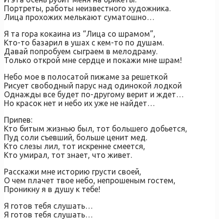
Портреты, работы неизвестного художника.
Лица прохожих мелькают суматошно…
Я та гора кокаина из “Лица со шрамом”,
Кто-то базарил в ушах с кем-то по душам.
Давай попробуем сыграем в мелодраму.
Только открой мне сердце и покажи мне шрам!
Небо мое в полосатой пижаме за решеткой
Рисует свободный парус над одинокой лодкой
Однажды все будет по-другому верит и ждет…
Но красок нет и небо их уже не найдет…
Припев:
Кто битым жизнью был, тот большего добьется,
Пуд соли съевший, больше ценит мед.
Кто слезы лил, тот искренне смеется,
Кто умирал, тот знает, что живет.
Расскажи мне историю грусти своей,
О чем плачет твое небо, непрошеным гостем,
Проникну я в душу к тебе!
Я готов тебя слушать…
Я готов тебя слушать…