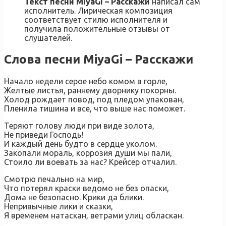
Текст песни MiyaGi – Расскажи
написал сам
исполнитель. Лирическая композиция
соответствует стилю исполнителя и
получила положительные отзывы от
слушателей.
Слова песни MiyaGi – Расскажи
Начало недели серое небо комом в горле,
Желтые листья, раннему дворнику покорны.
Холод рождает повод, под пледом упакован,
Пленила тишина и все, что выше нас поможет.
Теряют голову люди при виде золота,
Не приведи Господь!
И каждый день будто в сердце уколом.
Закопали мораль, коррозия души мы пали,
Стоило ли воевать за нас? Крейсер отчалил.
Смотрю печально на мир,
Что потерял краски ведомо не без опаски,
Дома не безопасно. Крики да блики.
Непривычные лики и сказки,
Я временем натаскан, ветрами улиц обласкан.