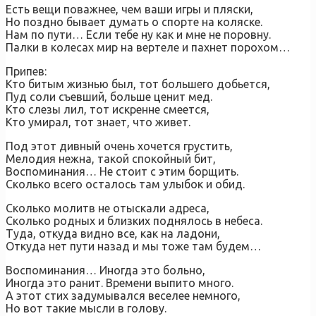
Есть вещи поважнее, чем ваши игры и пляски,
Но поздно бывает думать о спорте на коляске.
Нам по пути… Если тебе ну как и мне не поровну.
Палки в колесах мир на вертеле и пахнет порохом…
Припев:
Кто битым жизнью был, тот большего добьется,
Пуд соли съевший, больше ценит мед.
Кто слезы лил, тот искренне смеется,
Кто умирал, тот знает, что живет.
Под этот дивный очень хочется грустить,
Мелодия нежна, такой спокойный бит,
Воспоминания… Не стоит с этим борщить.
Сколько всего осталось там улыбок и обид.
Сколько молитв не отыскали адреса,
Сколько родных и близких поднялось в небеса.
Туда, откуда видно все, как на ладони,
Откуда нет пути назад и мы тоже там будем…
Воспоминания… Иногда это больно,
Иногда это ранит. Времени выпито много.
А этот стих задумывался веселее немного,
Но вот такие мысли в голову.