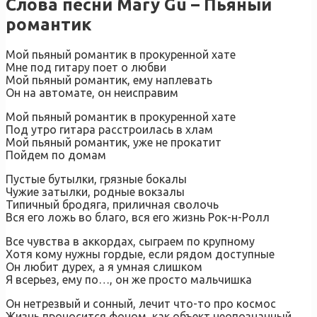
Слова песни Mary Gu – Пьяный
романтик
Мой пьяный романтик в прокуренной хате
Мне под гитару поет о любви
Мой пьяный романтик, ему наплевать
Он на автомате, он неисправим
Мой пьяный романтик в прокуренной хате
Под утро гитара расстроилась в хлам
Мой пьяный романтик, уже не прокатит
Пойдем по домам
Пустые бутылки, грязные бокалы
Чужие затылки, родные вокзалы
Типичный бродяга, приличная сволочь
Вся его ложь во благо, вся его жизнь Рок-н-Ролл
Все чувства в аккордах, сыграем по крупному
Хотя кому нужны гордые, если рядом доступные
Он любит дурех, а я умная слишком
Я всерьез, ему по…, он же просто мальчишка
Он нетрезвый и сонный, лечит что-то про космос
Жизнь проносится фоном, как объект неопознанный