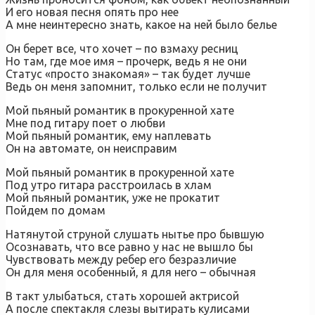
И его новая песня опять про нее
А мне неинтересно знать, какое на ней было белье
Он берет все, что хочет – по взмаху ресниц
Но там, где мое имя – прочерк, ведь я не они
Статус «просто знакомая» – так будет лучше
Ведь он меня запомнит, только если не получит
Мой пьяный романтик в прокуренной хате
Мне под гитару поет о любви
Мой пьяный романтик, ему наплевать
Он на автомате, он неисправим
Мой пьяный романтик в прокуренной хате
Под утро гитара расстроилась в хлам
Мой пьяный романтик, уже не прокатит
Пойдем по домам
Натянутой струной слушать нытье про бывшую
Осознавать, что все равно у нас не вышло бы
Чувствовать между ребер его безразличие
Он для меня особенный, я для него – обычная
В такт улыбаться, стать хорошей актрисой
А после спектакля слезы вытирать кулисами