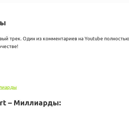
ды
вый трек. Один из комментариев на Youtube полностью
рчестве!
ллиарды
rt – Миллиарды: