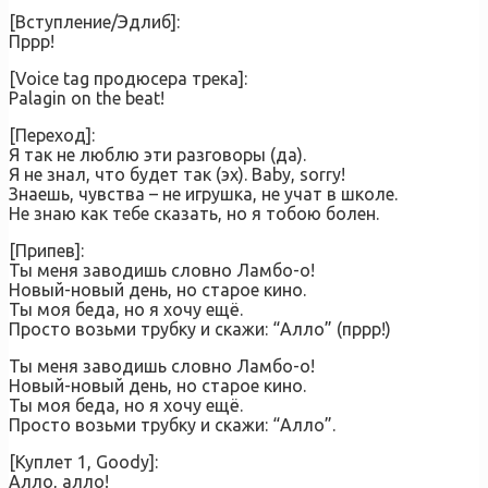
[Вступление/Эдлиб]:
Пррр!
[Voice tag продюсера трека]:
Palagin on the beat!
[Переход]:
Я так не люблю эти разговоры (да).
Я не знал, что будет так (эх). Baby, sorry!
Знаешь, чувства – не игрушка, не учат в школе.
Не знаю как тебе сказать, но я тобою болен.
[Припев]:
Ты меня заводишь словно Ламбо-о!
Новый-новый день, но старое кино.
Ты моя беда, но я хочу ещё.
Просто возьми трубку и скажи: “Алло” (пррр!)
Ты меня заводишь словно Ламбо-о!
Новый-новый день, но старое кино.
Ты моя беда, но я хочу ещё.
Просто возьми трубку и скажи: “Алло”.
[Куплет 1, Goody]:
Алло, алло!