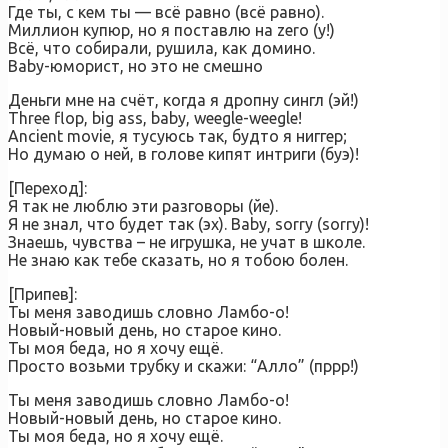
Где ты, с кем ты — всё равно (всё равно).
Миллион купюр, но я поставлю на zero (у!)
Всё, что собирали, рушила, как домино.
Baby-юморист, но это не смешно
Деньги мне на счёт, когда я дропну сингл (эй!)
Three flop, big ass, baby, weegle-weegle!
Ancient movie, я тусуюсь так, будто я ниггер;
Но думаю о ней, в голове кипят интриги (буэ)!
[Переход]:
Я так не люблю эти разговоры (йе).
Я не знал, что будет так (эх). Baby, sorry (sorry)!
Знаешь, чувства – не игрушка, не учат в школе.
Не знаю как тебе сказать, но я тобою болен.
[Припев]:
Ты меня заводишь словно Ламбо-о!
Новый-новый день, но старое кино.
Ты моя беда, но я хочу ещё.
Просто возьми трубку и скажи: “Алло” (пррр!)
Ты меня заводишь словно Ламбо-о!
Новый-новый день, но старое кино.
Ты моя беда, но я хочу ещё.