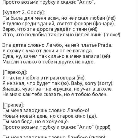
Просто возьми трубку и скажи: “Алло”.
[Куплет 2, Goody]:
Ты была для меня всем, но не искал любви (йе!)
Я гуляю среди зданий, светят фонари (фонари).
Верю, что эта дорога уведёт с тени (эй!)
И то, что полюбил так сильно нет ее вины (move!)
Эта детка словно Ламбо, на ней платье Prada.
Я схожу с ума от лени и от её взгляда.
Сука, ну, зачем так сильно в меня запала! (эй)
Мысли только о тебе и других не надо.
[Переход]:
Я так не люблю эти разговоры (йе).
Я не знал, что будет так (эх). Baby, sorry (sorry)!
Знаешь, чувства – не игрушка, не учат в школе.
Не знаю как тебе сказать, но я тобою болен.
[Припев]:
Ты меня заводишь словно Ламбо-о!
Новый-новый день, но старое кино (да).
Ты моя беда, но я хочу ещё.
Просто возьми трубку и скажи: “Алло” (пррр!)
Ты меня заводишь словно Ламбо-о (скррр)!