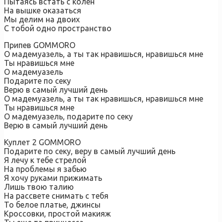
Пытаясь встать с колен
На вышке оказаться
Мы делим на двоих
С тобой одно пространство
Припев GOMMORO
О мадемуазель, а ты так нравишься, нравишься мне
Ты нравишься мне
О мадемуазель
Подарите по секу
Верю в самый лучший день
О мадемуазель, а ты так нравишься, нравишься мне
Ты нравишься мне
О мадемуазель, подарите по секу
Верю в самый лучший день
Куплет 2 GOMMORO
Подарите по секу, веру в самый лучший день
Я лечу к тебе стрелой
На проблемы я забью
Я хочу руками прижимать
Лишь твою талию
На рассвете снимать с тебя
То белое платье, джинсы
Кроссовки, простой макияж