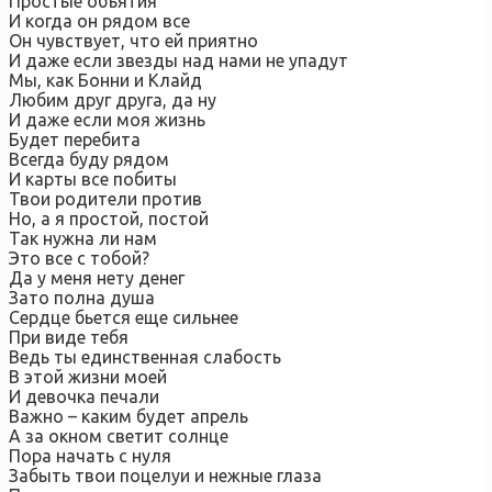
Простые объятия
И когда он рядом все
Он чувствует, что ей приятно
И даже если звезды над нами не упадут
Мы, как Бонни и Клайд
Любим друг друга, да ну
И даже если моя жизнь
Будет перебита
Всегда буду рядом
И карты все побиты
Твои родители против
Но, а я простой, постой
Так нужна ли нам
Это все с тобой?
Да у меня нету денег
Зато полна душа
Сердце бьется еще сильнее
При виде тебя
Ведь ты единственная слабость
В этой жизни моей
И девочка печали
Важно – каким будет апрель
А за окном светит солнце
Пора начать с нуля
Забыть твои поцелуи и нежные глаза