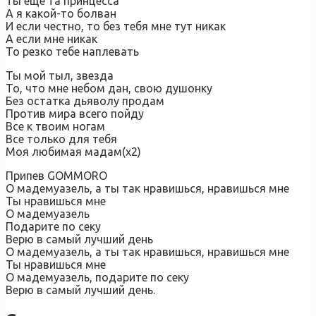
Ты еще та принцесса
А я какой-то болван
И если честно, то без тебя мне тут никак
А если мне никак
То резко тебе наплевать
Ты мой тыл, звезда
То, что мне небом дан, свою душонку
Без остатка дьяволу продам
Против мира всего пойду
Все к твоим ногам
Все только для тебя
Моя любимая мадам(х2)
Припев GOMMORO
О мадемуазель, а ты так нравишься, нравишься мне
Ты нравишься мне
О мадемуазель
Подарите по секу
Верю в самый лучший день
О мадемуазель, а ты так нравишься, нравишься мне
Ты нравишься мне
О мадемуазель, подарите по секу
Верю в самый лучший день.