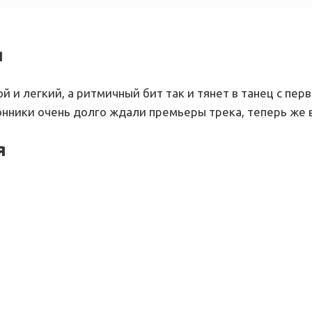
я
й и легкий, а ритмичный бит так и тянет в танец с пер
онники очень долго ждали премьеры трека, теперь же 
я