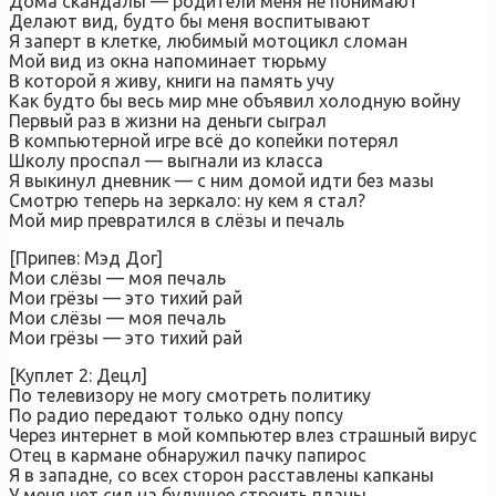
Дома скандалы — родители меня не понимают
Делают вид, будто бы меня воспитывают
Я заперт в клетке, любимый мотоцикл сломан
Мой вид из окна напоминает тюрьму
В которой я живу, книги на память учу
Как будто бы весь мир мне объявил холодную войну
Первый раз в жизни на деньги сыграл
В компьютерной игре всё до копейки потерял
Школу проспал — выгнали из класса
Я выкинул дневник — с ним домой идти без мазы
Смотрю теперь на зеркало: ну кем я стал?
Мой мир превратился в слёзы и печаль
[Припев: Мэд Дог]
Мои слёзы — моя печаль
Мои грёзы — это тихий рай
Мои слёзы — моя печаль
Мои грёзы — это тихий рай
[Куплет 2: Децл]
По телевизору не могу смотреть политику
По радио передают только одну попсу
Через интернет в мой компьютер влез страшный вирус
Отец в кармане обнаружил пачку папирос
Я в западне, со всех сторон расставлены капканы
У меня нет сил на будущее строить планы