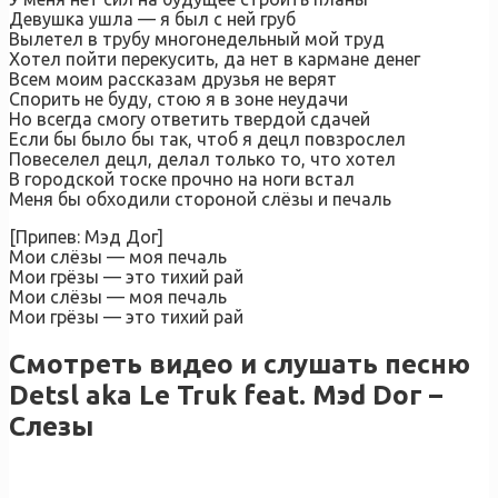
Девушка ушла — я был с ней груб
Вылетел в трубу многонедельный мой труд
Хотел пойти перекусить, да нет в кармане денег
Всем моим рассказам друзья не верят
Спорить не буду, стою я в зоне неудачи
Но всегда смогу ответить твердой сдачей
Если бы было бы так, чтоб я децл повзрослел
Повеселел децл, делал только то, что хотел
В городской тоске прочно на ноги встал
Меня бы обходили стороной слёзы и печаль
[Припев: Мэд Дог]
Мои слёзы — моя печаль
Мои грёзы — это тихий рай
Мои слёзы — моя печаль
Мои грёзы — это тихий рай
Смотреть видео и слушать песню
Detsl aka Le Truk feat. Мэd Dог –
Слезы