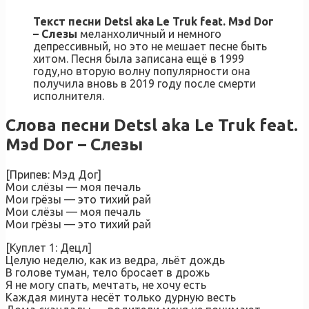
Текст песни Detsl aka Le Truk feat. Мэd Dог
– Слезы
меланхоличный и немного
депрессивный, но это не мешает песне быть
хитом. Песня была записана ещё в 1999
году,но вторую волну популярности она
получила вновь в 2019 году после смерти
исполнителя.
Слова песни Detsl aka Le Truk feat.
Мэd Dог – Слезы
[Припев: Мэд Дог]
Мои слёзы — моя печаль
Мои грёзы — это тихий рай
Мои слёзы — моя печаль
Мои грёзы — это тихий рай
[Куплет 1: Децл]
Целую неделю, как из ведра, льёт дождь
В голове туман, тело бросает в дрожь
Я не могу спать, мечтать, не хочу есть
Каждая минута несёт только дурную весть