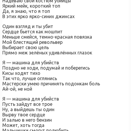
Надеваю свой костюм убийцы
Яркий мейк, короткий топ
Да, я знаю, что я топ
В этих ярко ярко-синих джинсах
Один взгляд и ты убит
Сердце бьется как мошпит
Меньше смейся, темно-красная повязка
Мой блестящий револьвер
Выбирает свою цель
Прямо меж зелёных удивлённых глазок
Я — машина для убийств
Поздно не ходи, подумай и поберегись
Кисы ходят тихо
Так что, лучше оглянись
Мастерски умею причинять подонкам боль
Ай-ой, не ной
Я — машина для убийств
Пусть зайдут все трое
Ну, а выйдешь ты один
Вырву твое сердце
И залью в него бензин
Может, хоть тогда
Мальчишки смогут полюбить