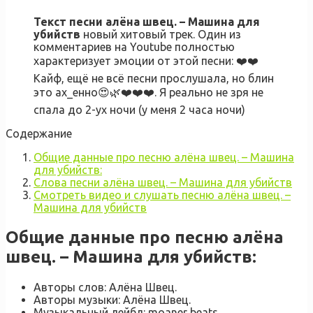
Текст песни алёна швец. – Машина для
убийств
новый хитовый трек. Один из
комментариев на Youtube полностью
характеризует эмоции от этой песни: ❤️❤️
Кайф, ещё не всё песни прослушала, но блин
это ах_енно😍🌿❤️❤️❤️. Я реально не зря не
спала до 2-ух ночи (у меня 2 часа ночи)
Содержание
Общие данные про песню алёна швец. – Машина
для убийств:
Слова песни алёна швец. – Машина для убийств
Смотреть видео и слушать песню алёна швец. –
Машина для убийств
Общие данные про песню алёна
швец. – Машина для убийств:
Авторы слов: Алёна Швец.
Авторы музыки: Алёна Швец.
Музыкальный лейбл: moaner beats.