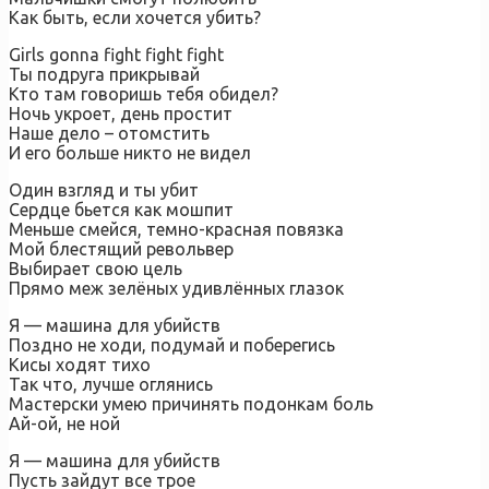
Как быть, если хочется убить?
Girls gonna fight fight fight
Ты подруга прикрывай
Кто там говоришь тебя обидел?
Ночь укроет, день простит
Наше дело – отомстить
И его больше никто не видел
Один взгляд и ты убит
Сердце бьется как мошпит
Меньше смейся, темно-красная повязка
Мой блестящий револьвер
Выбирает свою цель
Прямо меж зелёных удивлённых глазок
Я — машина для убийств
Поздно не ходи, подумай и поберегись
Кисы ходят тихо
Так что, лучше оглянись
Мастерски умею причинять подонкам боль
Ай-ой, не ной
Я — машина для убийств
Пусть зайдут все трое