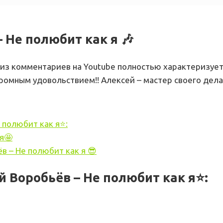
 Не полюбит как я 🎶
из комментариев на Youtube полностью характеризует 
ромным удовольствием!! Алексей – мастер своего дела!
 полюбит как я⭐:
я🤩
в – Не полюбит как я 😎
 Воробьёв – Не полюбит как я⭐
: