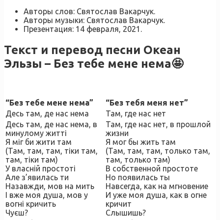
Авторы слов: Святослав Вакарчук.
Авторы музыки: Святослав Вакарчук.
Презентация: 14 февраля, 2021.
Текст и перевод песни Океан
Эльзы – Без тебе мене нема🤩
“Без тебе мене нема​”
“Без тебя меня нет”
Десь там, де нас нема
Там, где нас нет
Десь там, де нас нема, в
Там, где нас нет, в прошлой
минулому житті
жизни
Я міг би жити там
Я мог бы жить там
(Там, там, там, тіки там,
(Там, там, там, только там,
там, тіки там)
там, только там)
У власній простоті
В собственной простоте
Але з’явилась ти
Но появилась ты
Назавжди, мов на мить
Навсегда, как на мгновение
І вже моя душа, мов у
И уже моя душа, как в огне
вогні кричить
кричит
Чуєш?
Слышишь?