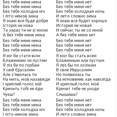
Без тебе мене нема
Без тебя меня нет
Без тебе мене нема
Без тебя меня нет
Без тебе холодна ніч
Без тебя холодная ночь
І літо немов зима
И лето словно зима
Я знаю все буде добре
Я знаю все будет хорошо
Історія не нова
История не новая
Та зараз ти не зі мною
И сейчас ты не со мной
А без тебе мене нема
А без тебя меня нет
Без тебе мене нема
Без тебя меня нет
Без тебе мене нема
Без тебя меня нет
Без тебе мене нема
Без тебя меня нет
Я міг би стати всім
Я мог бы стать всем
Блаженним чи пустим
Блаженным или пустым
Я ліз би по горбам
Я лез бы по холмам
У свій Єрусалим
В свое Иерусалим
Але з’явилась ти
Но появилась ты
На мить, мов назавжди
На мгновение, как навсегда
І хриплий голос мій
И хриплый голос мой
Кричить тобі не йди
Кричит тебе не уходи
Чуєш?
Слышишь?
Без тебе мене нема
Без тебя меня нет
Без тебе мене нема
Без тебя меня нет
Без тебе холодна ніч
Без тебя холодная ночь
І літо немов зима
И лето словно зима