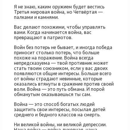
Я не знаю, каким оружием будет вестись
Третья мировая война, но Четвёртая —
палками и камнями.
Вас делают похожими, чтобы управлять
вами. Когда начинается война, вас
превращают в патриотов.
Войн без потерь не бывает, и иногда победа
приносит столько потерь, что больше
похоже на поражение. Война всегда
непредсказуема — твой противник может
стать твоим союзником, если у вас двоих
появляются общие интересы. Больше всего
от войны страдают невинные, которые
оказались втянуты в сражение против своей
воли. Война — это путь обмана. И порой
обманутым оказываешься ты сам.
Война — это способ богатых людей
защитить свои интересы, посылая детей
среднего и бедного классов на смерть.
Ни великой войны, ни великой депрессии.
Наша война — война духовная, наша