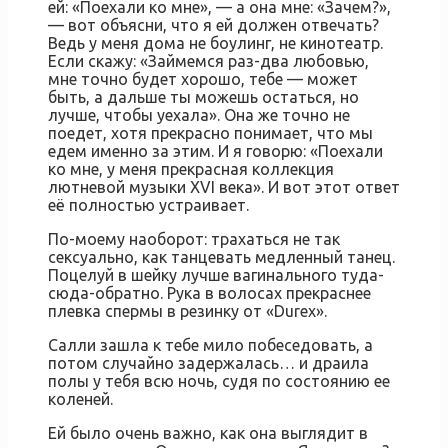
ей: «Поехали ко мне», — а она мне: «Зачем?»,
— вот объясни, что я ей должен отвечать?
Ведь у меня дома не боулинг, не кинотеатр.
Если скажу: «Займемся раз-два любовью,
мне точно будет хорошо, тебе — может
быть, а дальше ты можешь остаться, но
лучше, чтобы уехала». Она же точно не
поедет, хотя прекрасно понимает, что мы
едем именно за этим. И я говорю: «Поехали
ко мне, у меня прекрасная коллекция
лютневой музыки XVI века». И вот этот ответ
её полностью устраивает.
По-моему наоборот: трахаться не так
сексуально, как танцевать медленный танец.
Поцелуй в шейку лучше вагинального туда-
сюда-обратно. Рука в волосах прекраснее
плевка спермы в резинку от «Durex».
Салли зашла к тебе мило побеседовать, а
потом случайно задержалась… и драила
полы у тебя всю ночь, судя по состоянию ее
коленей.
Ей было очень важно, как она выглядит в