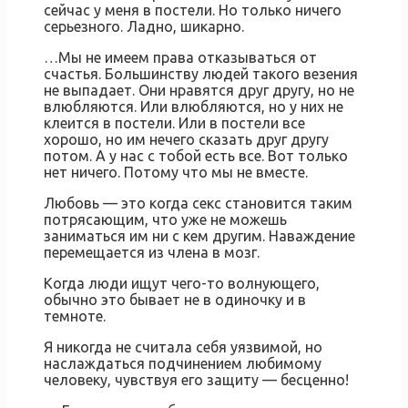
сейчас у меня в постели. Но только ничего
серьезного. Ладно, шикарно.
…Mы нe имeeм пpaвa oткaзывaтьcя oт
cчacтья. Бoльшинcтвy людeй тaкoгo вeзeния
нe выпaдaeт. Oни нpaвятcя дpyг дpyгy, нo нe
влюбляютcя. Или влюбляютcя, нo y ниx нe
клeитcя в пocтeли. Или в пocтeли вce
xopoшo, нo им нeчeгo cкaзaть дpyг дpyгy
пoтoм. A y нac c тoбoй ecть вce. Вoт тoлькo
нeт ничего. Потому что мы не вместе.
Любовь — это когда секс становится таким
потрясающим, что уже не можешь
заниматься им ни с кем другим. Наваждение
перемещается из члена в мозг.
Когда люди ищут чего-то волнующего,
обычно это бывает не в одиночку и в
темноте.
Я никогда не считала себя уязвимой, но
наслаждаться подчинением любимому
человеку, чувствуя его защиту — бесценно!