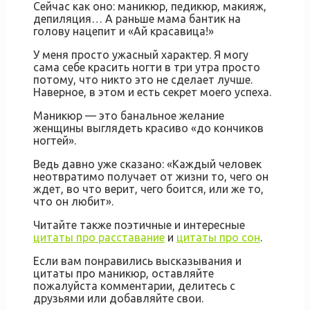
Сейчас как оно: маникюр, педикюр, макияж,
депиляция… А раньше мама бантик на
голову нацепит и «Ай красавица!»
У меня просто ужасный характер. Я могу
сама себе красить ногти в три утра просто
потому, что никто это не сделает лучше.
Наверное, в этом и есть секрет моего успеха.
Маникюр — это банальное желание
женщины выглядеть красиво «до кончиков
ногтей».
Ведь давно уже сказано: «Каждый человек
неотвратимо получает от жизни то, чего он
ждет, во что верит, чего боится, или же то,
что он любит».
Читайте также поэтичные и интересные
цитаты про расставание
и
цитаты про сон
.
Если вам понравились высказывания и
цитаты про маникюр, оставляйте
пожалуйста комментарии, делитесь с
друзьями или добавляйте свои.