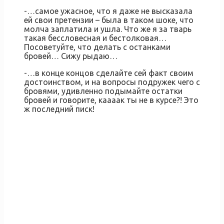
-…самое ужасное, что я даже не высказала
ей свои претензии – была в таком шоке, что
молча заплатила и ушла. Что же я за тварь
такая бессловесная и бестолковая…
Посоветуйте, что делать с останками
бровей… Сижу рыдаю…
-…в конце концов сделайте сей факт своим
достоинством, и на вопросы подружек чего с
бровями, удивленно подымайте остатки
бровей и говорите, каааак ты не в курсе?! Это
ж последний писк!