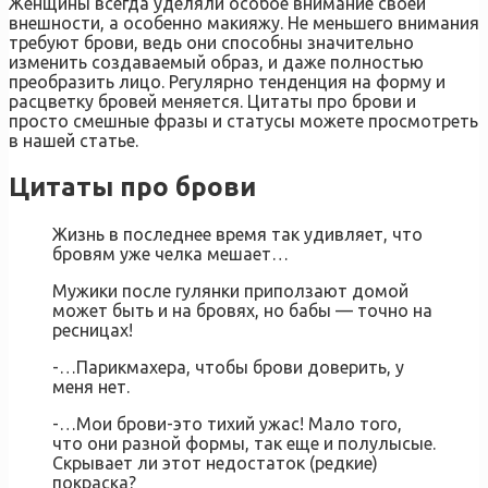
Женщины всегда уделяли особое внимание своей
внешности, а особенно макияжу. Не меньшего внимания
требуют брови, ведь они способны значительно
изменить создаваемый образ, и даже полностью
преобразить лицо. Регулярно тенденция на форму и
расцветку бровей меняется. Цитаты про брови и
просто смешные фразы и статусы можете просмотреть
в нашей статье.
Цитаты про брови
Жизнь в последнее время так удивляет, что
бровям уже челка мешает…
Мужики после гулянки приползают домой
может быть и на бровях, но бабы — точно на
ресницах!
-…Парикмахера, чтобы брови доверить, у
меня нет.
-…Мои брови-это тихий ужас! Мало того,
что они разной формы, так еще и полулысые.
Скрывает ли этот недостаток (редкие)
покраска?